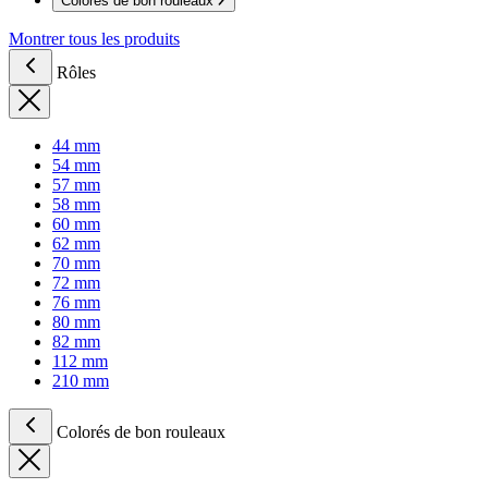
Colorés de bon rouleaux
Montrer tous les produits
Rôles
44 mm
54 mm
57 mm
58 mm
60 mm
62 mm
70 mm
72 mm
76 mm
80 mm
82 mm
112 mm
210 mm
Colorés de bon rouleaux