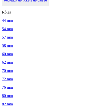
Rouleaux de tickets de caisse
Rôles
44 mm
54 mm
57 mm
58 mm
60 mm
62 mm
70 mm
72 mm
76 mm
80 mm
82 mm