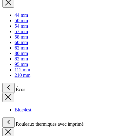
44 mm
50 mm
54 mm
57 mm
58 mm
60 mm
62 mm
80 mm
82 mm
95 mm
112 mm
210 mm
Écos
Blue4est
Rouleaux thermiques avec imprimé