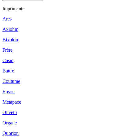
Imprimante
Ares
Axiohm
Bixolon
Frère
Casio
Battre
Coutume
Epson
Métapace
Olivetti
Organe
Quorion