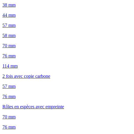
38 mm
44 mm
57 mm
58 mm
70 mm
76 mm
114 mm
2 fois avec copie carbone
57 mm
76 mm
Rôles en espèces avec empreinte
70 mm
76 mm