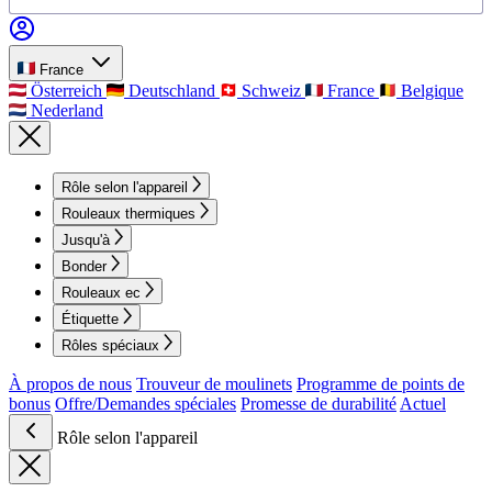
France
Österreich
Deutschland
Schweiz
France
Belgique
Nederland
Rôle selon l'appareil
Rouleaux thermiques
Jusqu'à
Bonder
Rouleaux ec
Étiquette
Rôles spéciaux
À propos de nous
Trouveur de moulinets
Programme de points de
bonus
Offre/Demandes spéciales
Promesse de durabilité
Actuel
Rôle selon l'appareil