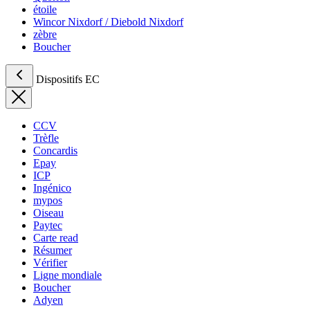
étoile
Wincor Nixdorf / Diebold Nixdorf
zèbre
Boucher
Dispositifs EC
CCV
Trèfle
Concardis
Epay
ICP
Ingénico
mypos
Oiseau
Paytec
Carte read
Résumer
Vérifier
Ligne mondiale
Boucher
Adyen