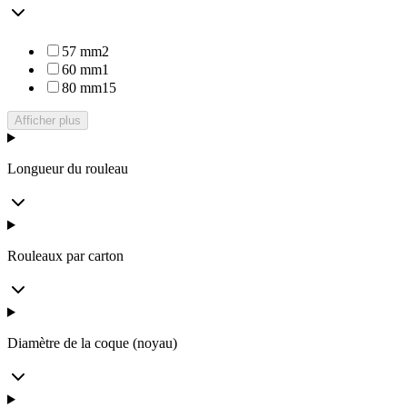
57 mm
2
60 mm
1
80 mm
15
Afficher plus
Longueur du rouleau
Rouleaux par carton
Diamètre de la coque (noyau)