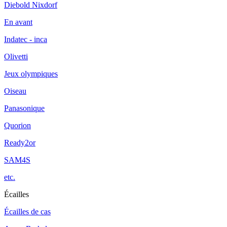
Diebold Nixdorf
En avant
Indatec - inca
Olivetti
Jeux olympiques
Oiseau
Panasonique
Quorion
Ready2or
SAM4S
etc.
Écailles
Écailles de cas