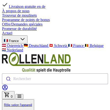
Paiement sécurisé
À propos de nous
Trouveur de moulinets
Programme de points de bonus
Offre/Demandes spéciales
Promesse de durabilité
Actuel
France
Österreich
Deutschland
Schweiz
France
Belgique
Nederland
Rechercher
0
Rôle selon l'appareil