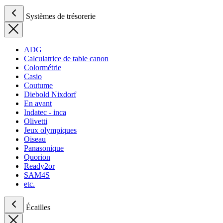
Systèmes de trésorerie
ADG
Calculatrice de table canon
Colormétrie
Casio
Coutume
Diebold Nixdorf
En avant
Indatec - inca
Olivetti
Jeux olympiques
Oiseau
Panasonique
Quorion
Ready2or
SAM4S
etc.
Écailles