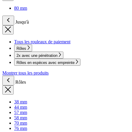
80 mm
Jusqu'à
Tous les rouleaux de paiement
Rôles
2x avec une pénétration
Rôles en espèces avec empreinte
Montrer tous les produits
Rôles
38 mm
44 mm
57 mm
58 mm
70 mm
76 mm