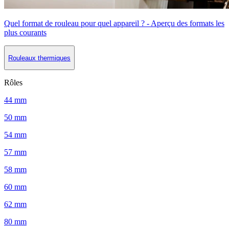
Quel format de rouleau pour quel appareil ? - Aperçu des formats les
plus courants
Rouleaux thermiques
Rôles
44 mm
50 mm
54 mm
57 mm
58 mm
60 mm
62 mm
80 mm