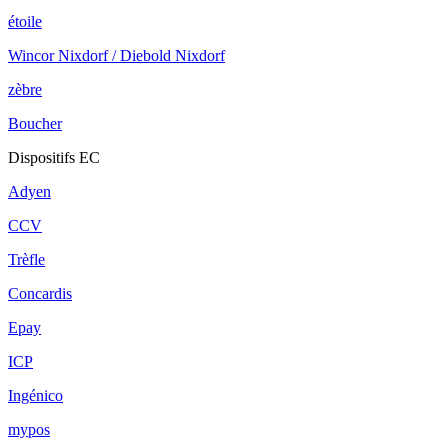
étoile
Wincor Nixdorf / Diebold Nixdorf
zèbre
Boucher
Dispositifs EC
Adyen
CCV
Trèfle
Concardis
Epay
ICP
Ingénico
mypos