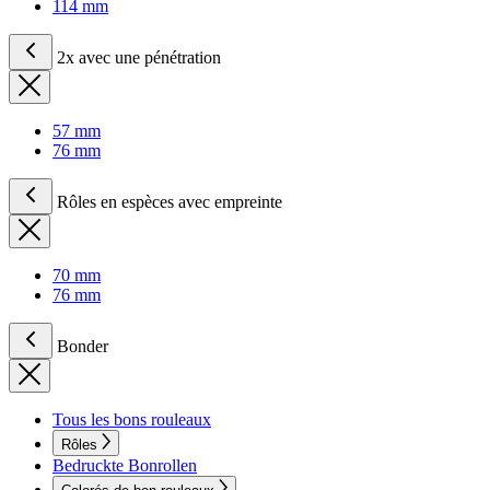
114 mm
2x avec une pénétration
57 mm
76 mm
Rôles en espèces avec empreinte
70 mm
76 mm
Bonder
Tous les bons rouleaux
Rôles
Bedruckte Bonrollen