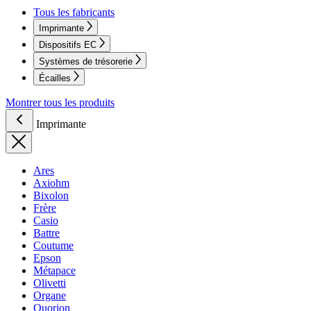
Tous les fabricants
Imprimante
Dispositifs EC
Systèmes de trésorerie
Écailles
Montrer tous les produits
Imprimante
Ares
Axiohm
Bixolon
Frère
Casio
Battre
Coutume
Epson
Métapace
Olivetti
Organe
Quorion