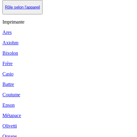
Rôle selon l'appareil
Imprimante
Ares
Axiohm
Bixolon
Frère
Casio
Battre
Coutume
Epson
Métapace
Olivetti
Organe