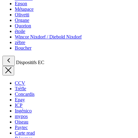
Epson
Métapace
Olivetti
Organe
Quorion
étoile
Wincor Nixdorf / Diebold Nixdorf
zèbre
Boucher
Dispositifs EC
CCV
Trèfle
Concardis
Epay
ICP
Ingénico
mypos
Oiseau
Paytec
Carte read