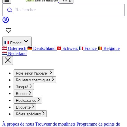
0
Rechercher
France
Österreich
Deutschland
Schweiz
France
Belgique
Nederland
Rôle selon l'appareil
Rouleaux thermiques
Jusqu'à
Bonder
Rouleaux ec
Étiquette
Rôles spéciaux
À propos de nous
Trouveur de moulinets
Programme de points de