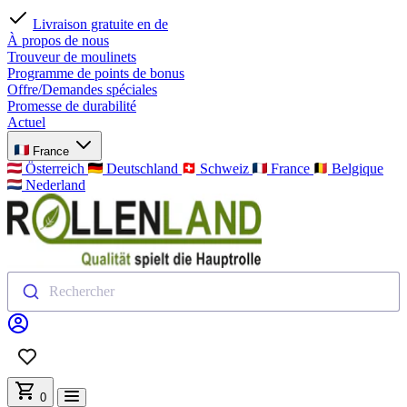
Paiement sécurisé
À propos de nous
Trouveur de moulinets
Programme de points de bonus
Offre/Demandes spéciales
Promesse de durabilité
Actuel
France
Österreich
Deutschland
Schweiz
France
Belgique
Nederland
Rechercher
0