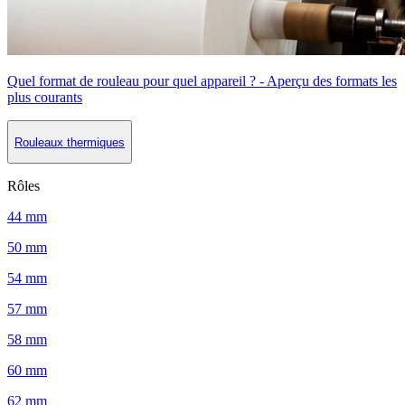
Quel format de rouleau pour quel appareil ? - Aperçu des formats les
plus courants
Rouleaux thermiques
Rôles
44 mm
50 mm
54 mm
57 mm
58 mm
60 mm
62 mm