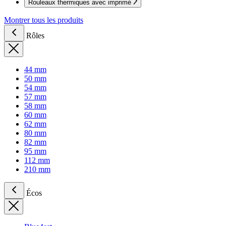
Rouleaux thermiques avec imprimé
Montrer tous les produits
Rôles
44 mm
50 mm
54 mm
57 mm
58 mm
60 mm
62 mm
80 mm
82 mm
95 mm
112 mm
210 mm
Écos