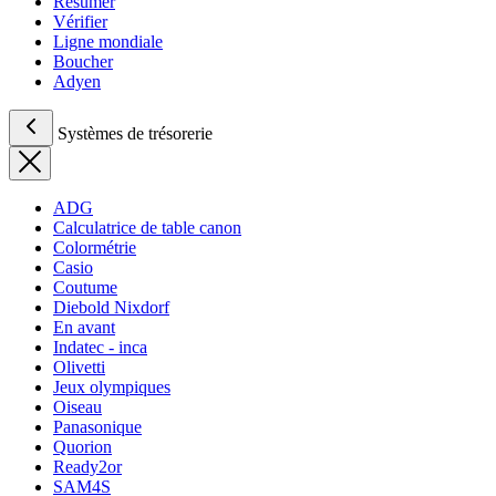
Résumer
Vérifier
Ligne mondiale
Boucher
Adyen
Systèmes de trésorerie
ADG
Calculatrice de table canon
Colormétrie
Casio
Coutume
Diebold Nixdorf
En avant
Indatec - inca
Olivetti
Jeux olympiques
Oiseau
Panasonique
Quorion
Ready2or
SAM4S