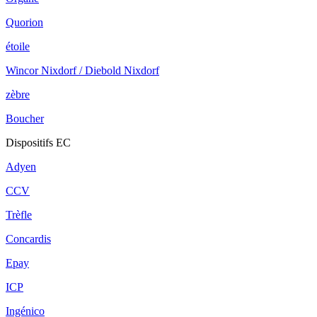
Quorion
étoile
Wincor Nixdorf / Diebold Nixdorf
zèbre
Boucher
Dispositifs EC
Adyen
CCV
Trèfle
Concardis
Epay
ICP
Ingénico