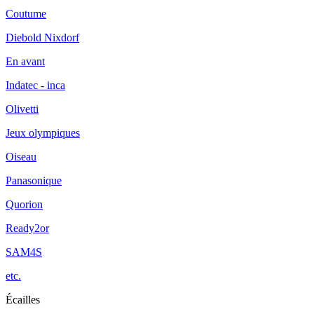
Coutume
Diebold Nixdorf
En avant
Indatec - inca
Olivetti
Jeux olympiques
Oiseau
Panasonique
Quorion
Ready2or
SAM4S
etc.
Écailles