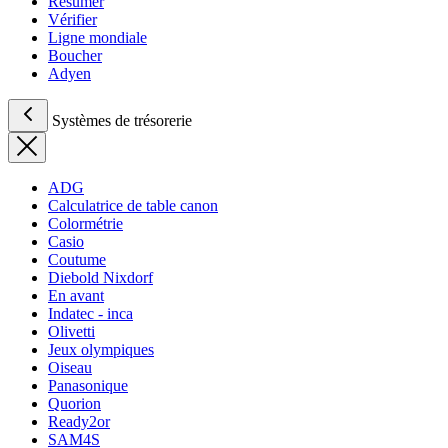
Résumer
Vérifier
Ligne mondiale
Boucher
Adyen
Systèmes de trésorerie
ADG
Calculatrice de table canon
Colormétrie
Casio
Coutume
Diebold Nixdorf
En avant
Indatec - inca
Olivetti
Jeux olympiques
Oiseau
Panasonique
Quorion
Ready2or
SAM4S