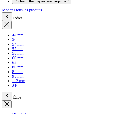
Rouleaux thermiques avec imprimé
Montrer tous les produits
Rôles
44 mm
50 mm
54 mm
57 mm
58 mm
60 mm
62 mm
80 mm
82 mm
95 mm
112 mm
210 mm
Écos