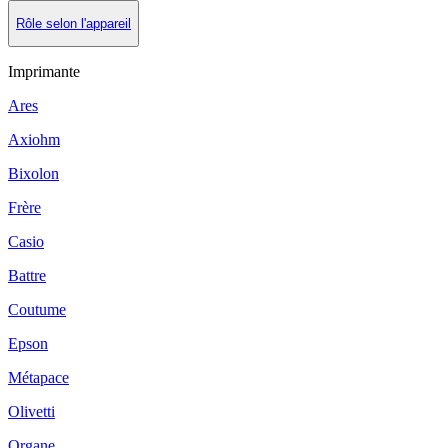
Rôle selon l'appareil
Imprimante
Ares
Axiohm
Bixolon
Frère
Casio
Battre
Coutume
Epson
Métapace
Olivetti
Organe