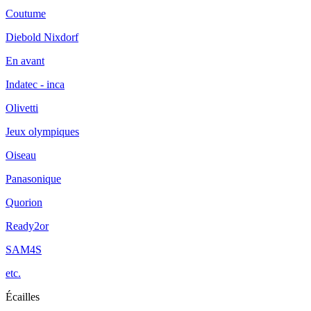
Coutume
Diebold Nixdorf
En avant
Indatec - inca
Olivetti
Jeux olympiques
Oiseau
Panasonique
Quorion
Ready2or
SAM4S
etc.
Écailles