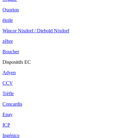
Quorion
étoile
Wincor Nixdorf / Diebold Nixdorf
zèbre
Boucher
Dispositifs EC
Adyen
CCV
Trèfle
Concardis
Epay
ICP
Ingénico