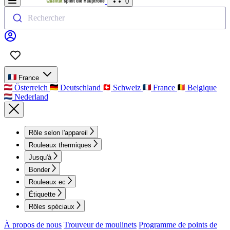
0
Rechercher
France
Österreich
Deutschland
Schweiz
France
Belgique
Nederland
Rôle selon l'appareil
Rouleaux thermiques
Jusqu'à
Bonder
Rouleaux ec
Étiquette
Rôles spéciaux
À propos de nous
Trouveur de moulinets
Programme de points de