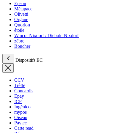
Epson
Métapace
Olivetti
Organe
Quorion
étoile
Wincor Nixdorf / Diebold Nixdorf
zèbre
Boucher
Dispositifs EC
CCV
Trèfle
Concardis
Epay
ICP
Ingénico
mypos
Oiseau
Paytec
Carte read