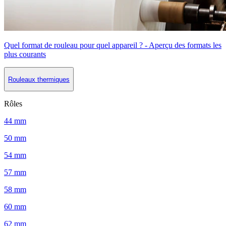
Quel format de rouleau pour quel appareil ? - Aperçu des formats les
plus courants
Rouleaux thermiques
Rôles
44 mm
50 mm
54 mm
57 mm
58 mm
60 mm
62 mm