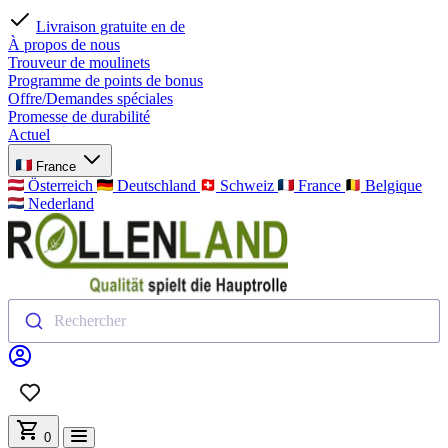
Paiement sécurisé
À propos de nous
Trouveur de moulinets
Programme de points de bonus
Offre/Demandes spéciales
Promesse de durabilité
Actuel
France
Österreich
Deutschland
Schweiz
France
Belgique
Nederland
Rechercher
0