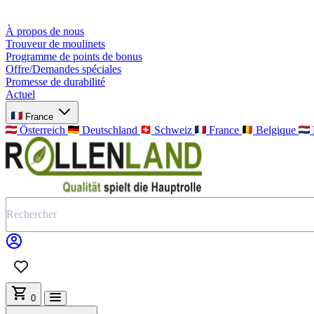
Livraison gratuite en de
À propos de nous
Trouveur de moulinets
Programme de points de bonus
Offre/Demandes spéciales
Promesse de durabilité
Actuel
France
Österreich
Deutschland
Schweiz
France
Belgique
0