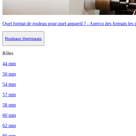
Quel format de rouleau pour quel appareil ? - Aperçu des formats les 
Rouleaux thermiques
Rôles
44 mm
50 mm
54 mm
57 mm
58 mm
60 mm
62 mm
80 mm