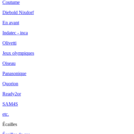
Coutume
Diebold Nixdorf
En avant
Indatec - inca
Olivetti
Jeux olympiques
Oiseau
Panasonique
Quorion
Ready2or
SAM4S
etc.
Écailles