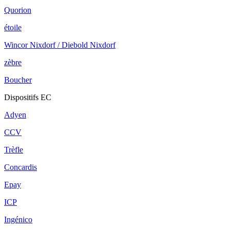
Quorion
étoile
Wincor Nixdorf / Diebold Nixdorf
zèbre
Boucher
Dispositifs EC
Adyen
CCV
Trèfle
Concardis
Epay
ICP
Ingénico