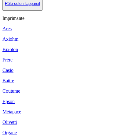
Rôle selon l'appareil
Imprimante
Ares
Axiohm
Bixolon
Frère
Casio
Battre
Coutume
Epson
Métapace
Olivetti
Organe