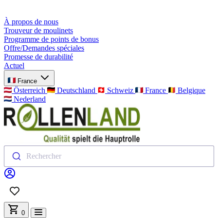
À propos de nous
Trouveur de moulinets
Programme de points de bonus
Offre/Demandes spéciales
Promesse de durabilité
Actuel
France
Österreich
Deutschland
Schweiz
France
Belgique
Nederland
Rechercher
0