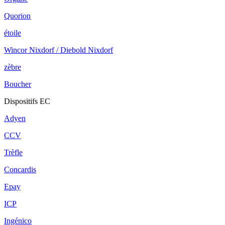
Quorion
étoile
Wincor Nixdorf / Diebold Nixdorf
zèbre
Boucher
Dispositifs EC
Adyen
CCV
Trèfle
Concardis
Epay
ICP
Ingénico