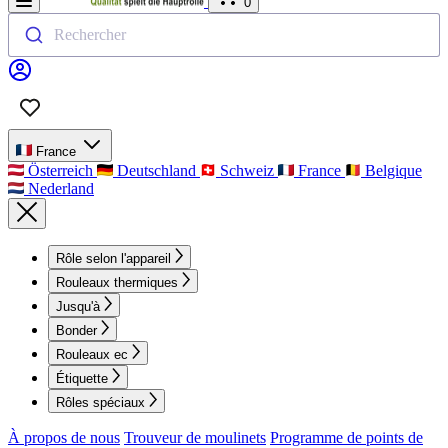
0
Rechercher
France
Österreich
Deutschland
Schweiz
France
Belgique
Nederland
Rôle selon l'appareil
Rouleaux thermiques
Jusqu'à
Bonder
Rouleaux ec
Étiquette
Rôles spéciaux
À propos de nous
Trouveur de moulinets
Programme de points de