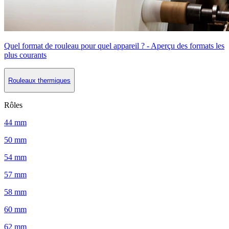
Quel format de rouleau pour quel appareil ? - Aperçu des formats les
plus courants
Rouleaux thermiques
Rôles
44 mm
50 mm
54 mm
57 mm
58 mm
60 mm
62 mm