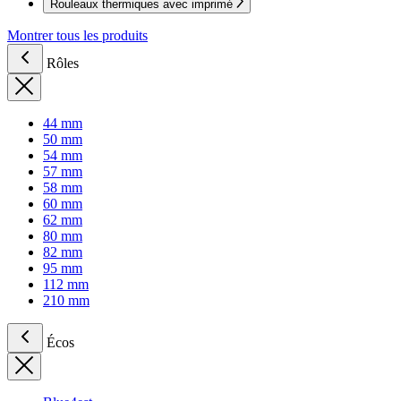
Rouleaux thermiques avec imprimé
Montrer tous les produits
Rôles
44 mm
50 mm
54 mm
57 mm
58 mm
60 mm
62 mm
80 mm
82 mm
95 mm
112 mm
210 mm
Écos