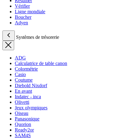
Résumer
Vérifier
Ligne mondiale
Boucher
Adyen
Systèmes de trésorerie
ADG
Calculatrice de table canon
Colormétrie
Casio
Coutume
Diebold Nixdorf
En avant
Indatec - inca
Olivetti
Jeux olympiques
Oiseau
Panasonique
Quorion
Ready2or
SAM4S