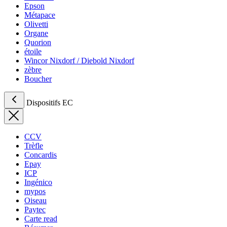
Epson
Métapace
Olivetti
Organe
Quorion
étoile
Wincor Nixdorf / Diebold Nixdorf
zèbre
Boucher
Dispositifs EC
CCV
Trèfle
Concardis
Epay
ICP
Ingénico
mypos
Oiseau
Paytec
Carte read