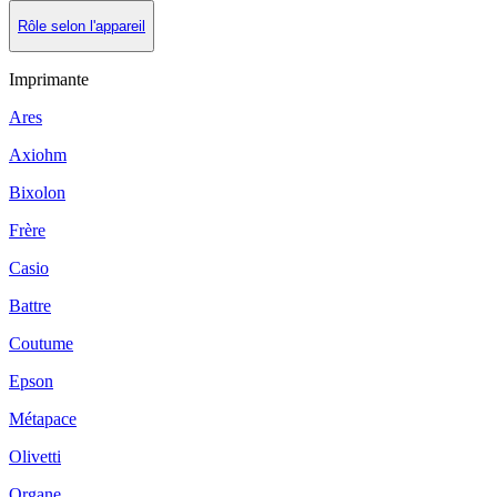
Rôle selon l'appareil
Imprimante
Ares
Axiohm
Bixolon
Frère
Casio
Battre
Coutume
Epson
Métapace
Olivetti
Organe