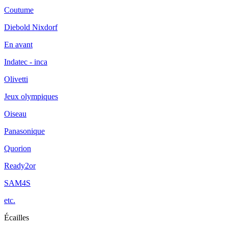
Coutume
Diebold Nixdorf
En avant
Indatec - inca
Olivetti
Jeux olympiques
Oiseau
Panasonique
Quorion
Ready2or
SAM4S
etc.
Écailles