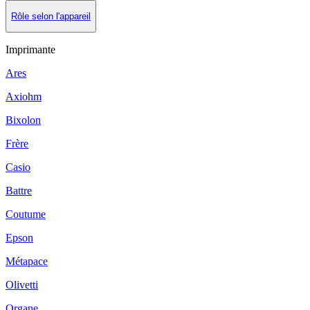
Rôle selon l'appareil
Imprimante
Ares
Axiohm
Bixolon
Frère
Casio
Battre
Coutume
Epson
Métapace
Olivetti
Organe