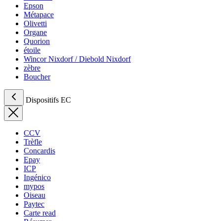
Epson
Métapace
Olivetti
Organe
Quorion
étoile
Wincor Nixdorf / Diebold Nixdorf
zèbre
Boucher
Dispositifs EC
CCV
Trèfle
Concardis
Epay
ICP
Ingénico
mypos
Oiseau
Paytec
Carte read