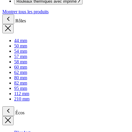
Rouleaux thermiques avec imprimé
Montrer tous les produits
Rôles
44 mm
50 mm
54 mm
57 mm
58 mm
60 mm
62 mm
80 mm
82 mm
95 mm
112 mm
210 mm
Écos