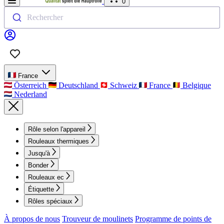
0
Rechercher
France
Österreich
Deutschland
Schweiz
France
Belgique
Nederland
Rôle selon l'appareil
Rouleaux thermiques
Jusqu'à
Bonder
Rouleaux ec
Étiquette
Rôles spéciaux
À propos de nous
Trouveur de moulinets
Programme de points de