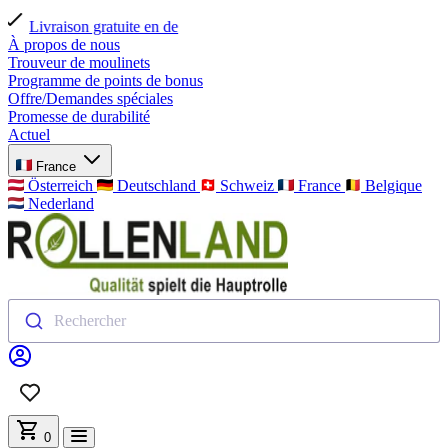
Paiement sécurisé
À propos de nous
Trouveur de moulinets
Programme de points de bonus
Offre/Demandes spéciales
Promesse de durabilité
Actuel
France
Österreich
Deutschland
Schweiz
France
Belgique
Nederland
Rechercher
0