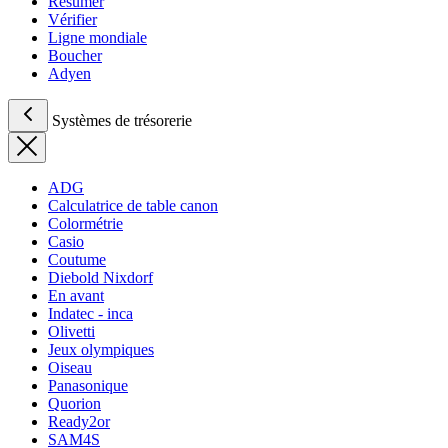
Résumer
Vérifier
Ligne mondiale
Boucher
Adyen
Systèmes de trésorerie
ADG
Calculatrice de table canon
Colormétrie
Casio
Coutume
Diebold Nixdorf
En avant
Indatec - inca
Olivetti
Jeux olympiques
Oiseau
Panasonique
Quorion
Ready2or
SAM4S