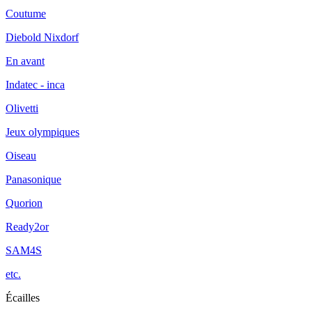
Coutume
Diebold Nixdorf
En avant
Indatec - inca
Olivetti
Jeux olympiques
Oiseau
Panasonique
Quorion
Ready2or
SAM4S
etc.
Écailles