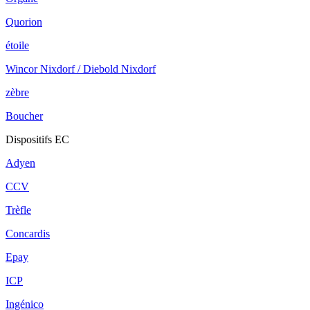
Quorion
étoile
Wincor Nixdorf / Diebold Nixdorf
zèbre
Boucher
Dispositifs EC
Adyen
CCV
Trèfle
Concardis
Epay
ICP
Ingénico