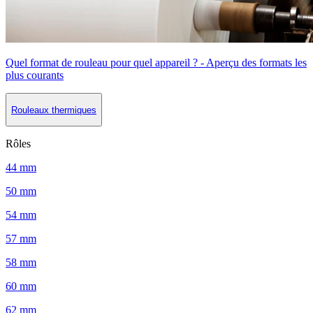
Quel format de rouleau pour quel appareil ? - Aperçu des formats les
plus courants
Rouleaux thermiques
Rôles
44 mm
50 mm
54 mm
57 mm
58 mm
60 mm
62 mm